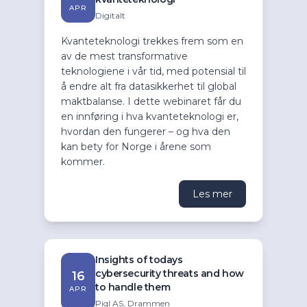
APR
Digitalt
Kvanteteknologi trekkes frem som en
av de mest transformative
teknologiene i vår tid, med potensial til
å endre alt fra datasikkerhet til global
maktbalanse. I dette webinaret får du
en innføring i hva kvanteteknologi er,
hvordan den fungerer – og hva den
kan bety for Norge i årene som
kommer.
Les mer
Insights of todays
cybersecurity threats and how
16
to handle them
APR
Piql AS, Drammen