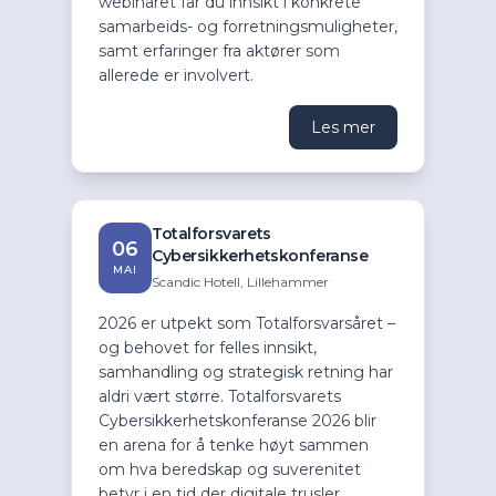
webinaret får du innsikt i konkrete
samarbeids- og forretningsmuligheter,
samt erfaringer fra aktører som
allerede er involvert.
Les mer
Totalforsvarets
06
Cybersikkerhetskonferanse
MAI
Scandic Hotell, Lillehammer
2026 er utpekt som Totalforsvarsåret –
og behovet for felles innsikt,
samhandling og strategisk retning har
aldri vært større. Totalforsvarets
Cybersikkerhetskonferanse 2026 blir
en arena for å tenke høyt sammen
om hva beredskap og suverenitet
betyr i en tid der digitale trusler