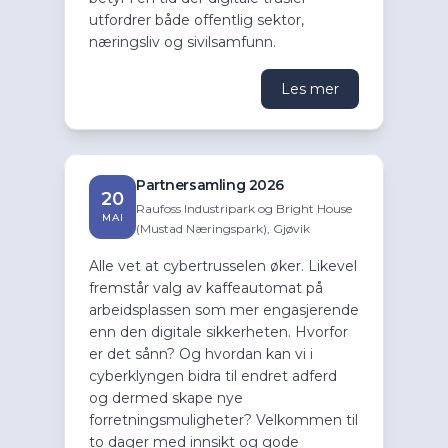
utfordrer både offentlig sektor,
næringsliv og sivilsamfunn.
Les mer
Partnersamling 2026
20
Raufoss Industripark og Bright House
MAI
(Mustad Næringspark), Gjøvik
Alle vet at cybertrusselen øker. Likevel
fremstår valg av kaffeautomat på
arbeidsplassen som mer engasjerende
enn den digitale sikkerheten. Hvorfor
er det sånn? Og hvordan kan vi i
cyberklyngen bidra til endret adferd
og dermed skape nye
forretningsmuligheter? Velkommen til
to dager med innsikt og gode