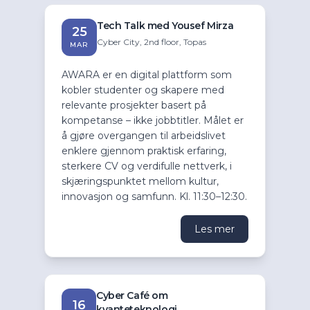
Tech Talk med Yousef Mirza
25
Cyber City, 2nd floor, Topas
MAR
AWARA er en digital plattform som
kobler studenter og skapere med
relevante prosjekter basert på
kompetanse – ikke jobbtitler. Målet er
å gjøre overgangen til arbeidslivet
enklere gjennom praktisk erfaring,
sterkere CV og verdifulle nettverk, i
skjæringspunktet mellom kultur,
innovasjon og samfunn. Kl. 11:30–12:30.
Les mer
Cyber Café om
16
kvanteteknologi