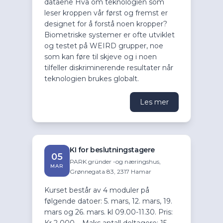
dataene Hva om teknologien som
leser kroppen vår først og fremst er
designet for å forstå noen kropper?
Biometriske systemer er ofte utviklet
og testet på WEIRD grupper, noe
som kan føre til skjeve og i noen
tilfeller diskriminerende resultater når
teknologien brukes globalt.
Les mer
KI for beslutningstagere
05
PARK gründer -og næringshus,
MAR
Grønnegata 83, 2317 Hamar
Kurset består av 4 moduler på
følgende datoer: 5. mars, 12. mars, 19.
mars og 26. mars. kl 09.00-11.30. Pris:
Kr 2 000,-. Maks antall deltagere: 15