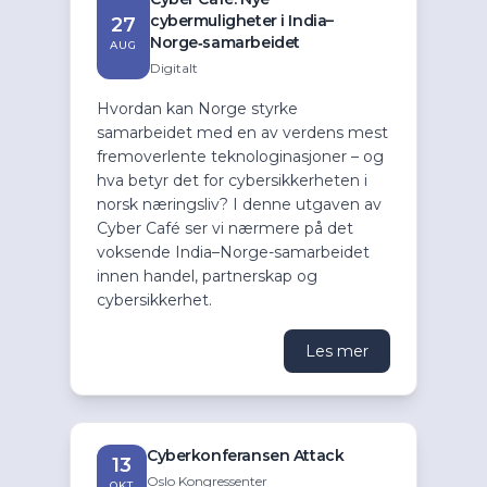
cybermuligheter i India–
27
Norge‑samarbeidet
AUG
Digitalt
Hvordan kan Norge styrke
samarbeidet med en av verdens mest
fremoverlente teknologinasjoner – og
hva betyr det for cybersikkerheten i
norsk næringsliv? I denne utgaven av
Cyber Café ser vi nærmere på det
voksende India–Norge-samarbeidet
innen handel, partnerskap og
cybersikkerhet.
Les mer
Cyberkonferansen Attack
13
Oslo Kongressenter
OKT