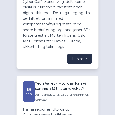
Cyber Café! Serien vil gi deltakerne
eksklusiv tilgang til fagstoff innen
digital sikkerhet. Dette gir deg og din
bedrift et fortrinn med
kompetansepåfyll og møte med
andre bedrifter og organisasjoner. Vår
første gjest er: Morten Irgens, Oslo
Met. Tema: Etter Davos: Europa,
sikkerhet og teknologi.
Les mer
Tech Valley - Hvordan kan vi
sammen få til større vekst?
18
FEB
Jernbanegata 13, 2609 Lillehammer,
Norway
Hamarregionen Utvikling,
Gjøvikregionen Utvikling og