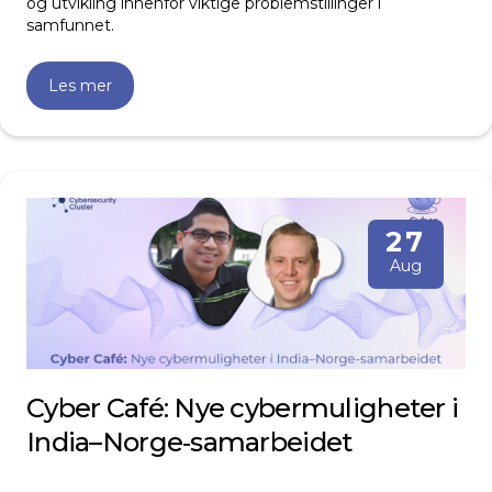
og utvikling innenfor viktige problemstillinger i
samfunnet.
Les mer
27
Aug
Cyber Café: Nye cybermuligheter i
India–Norge‑samarbeidet